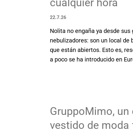
cualquier hora
mientras se lame las heridas, l
dictadores que se han conocido
22.7.26
que escuchar el viajero que aq
Nolita no engaña ya desde sus 
su capital en 3 días para dejar
nebulizadores: son un local de 
es...
que están abiertos. Esto es, r
a poco se ha introducido en Eur
arriesgada porque parece que
horarios para desayunos, brunc
cena, el riesgo sabe ya a glori
un puñado de referencias dulce
Matcha como última incorporaci
GruppoMimo, un d
demanda del comensal con plato
vestido de moda 
visitarlos en su nuevo local de