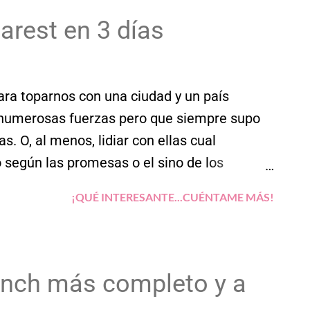
a. Nos metemos de lleno en la legendaria
arest en 3 días
 hacerlo hay una parada obligatoria con otro
l: el de Peles, en Sinaia.
ara toparnos con una ciudad y un país
 numerosas fuerzas pero que siempre supo
 O, al menos, lidiar con ellas cual
o según las promesas o el sino de los
eran única nación sino un puñado de
¡QUÉ INTERESANTE...CUÉNTAME MÁS!
za que sumarían de vincularse con sus
ampíricas con poco fundamento más allá de
siquiera pisó Transilvania, compuesto por
hace tiempo el gris soviético por coloridas
runch más completo y a
irar hacia adelante en lugar de estancarse