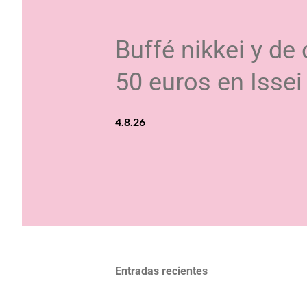
t
r
Buffé nikkei y de
a
d
50 euros en Issei
a
s
4.8.26
Entradas recientes