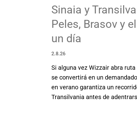
Sinaia y Transilv
Peles, Brasov y el
un día
2.8.26
Si alguna vez Wizzair abra ruta
se convertirá en un demandado
en verano garantiza un recorrid
Transilvania antes de adentrar
invierno, donde las temperatura
2012 tuvieron el invierno más d
nieve sobre las casas. En defin
bosque", significado de Transil