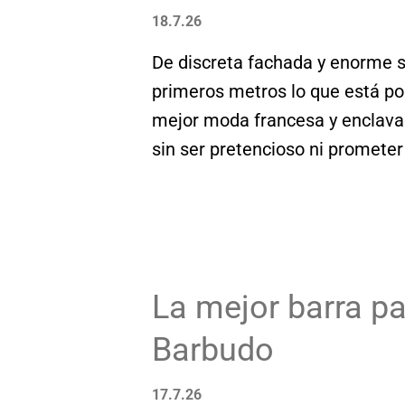
carajillo a base de Ponche Ca
18.7.26
perfecta puerta de entrada a 
De discreta fachada y enorme
hemos probado.
primeros metros lo que está por
mejor moda francesa y enclavad
sin ser pretencioso ni prometer
nuestros primos del Mediterrán
La mejor barra pa
Barbudo
17.7.26