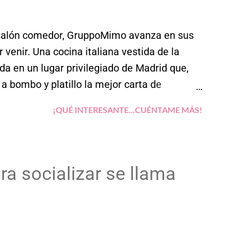
ballero que probamos en su momento fue la
uno de los brunch más completos de cuantos
 salón comedor, GruppoMimo avanza en sus
 venir. Una cocina italiana vestida de la
a en un lugar privilegiado de Madrid que,
 a bombo y platillo la mejor carta de
eo, la consigue.
¡QUÉ INTERESANTE...CUÉNTAME MÁS!
ra socializar se llama