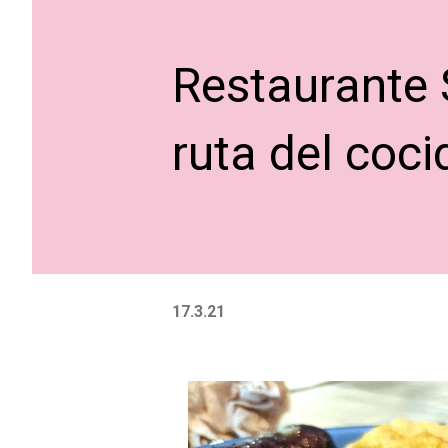
Restaurante 
ruta del coc
17.3.21