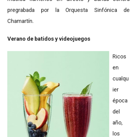
pregrabada por la Orquesta Sinfónica de
Chamartín.
Verano de batidos y videojuegos
Ricos
en
cualqu
ier
época
del
año,
los