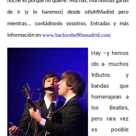
noche es porque no quiere! Muchas, muchísimas ganas
de ir (y lo haremos) desde otiuMMadrid pero
mientras... contádnoslo vosotros. Entradas y más
www.backtothe80smadrid.com
información en
Hay –y hemos
ido a- muchos
tributos y
bandas que
homenajean a
los Beatles,
pero rara vez
es posible