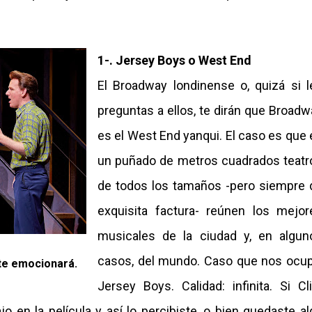
1-. Jersey Boys o West End
El Broadway londinense o, quizá si l
preguntas a ellos, te dirán que Broadw
es el West End yanqui. El caso es que 
un puñado de metros cuadrados teatr
de todos los tamaños -pero siempre 
exquisita factura- reúnen los mejor
musicales de la ciudad y, en algun
casos, del mundo. Caso que nos ocup
 te emocionará.
Jersey Boys. Calidad: infinita. Si Cli
o en la película y así lo percibiste, o bien quedaste al