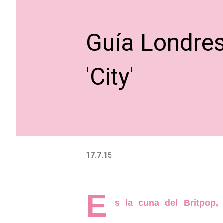
Guía Londres
'City'
17.7.15
E
s la cuna del Britpop,
l