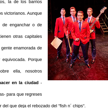
vos, la de los barrios
os victorianos. Aunque
d de enganchar o de
enen otras capitales
a gente enamorada de
ar equivocada. Porque
bre ella, nosotros
acer en la ciudad
-
as- para que regreses
el que deja el rebozado del "fish n´ chips".