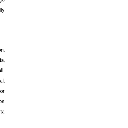
ly
n,
da,
lli
al,
or
ros
ta