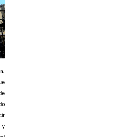
n.
ue
 de
do
ir
 y