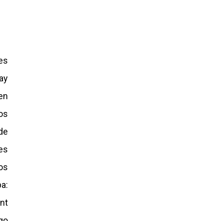
es
ay
en
os
de
es
os
a:
nt
go