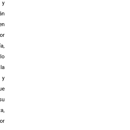
 y
án
en
or
a,
lo
la
 y
ue
su
a,
or