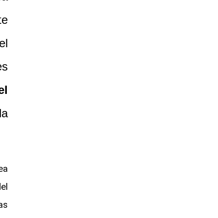
te
el
es
el
da
ea
el
as