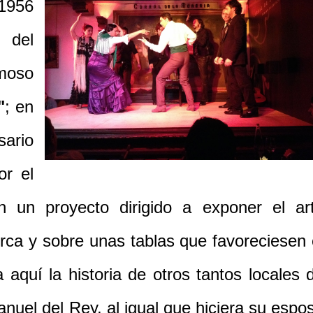
1956
 del
moso
"
; en
ario
or el
 un proyecto dirigido a exponer el ar
rca y sobre unas tablas que favoreciesen 
 aquí la historia de otros tantos locales 
nuel del Rey, al igual que hiciera su espo