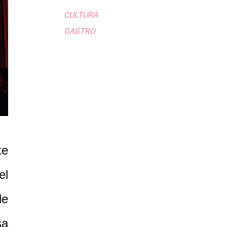
CULTURA
GASTRO
te
el
de
sa