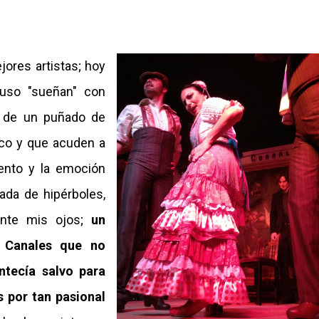
jores artistas; hoy
luso "sueñan" con
ia de un puñado de
ico y que acuden a
iento y la emoción
ada de hipérboles,
ante mis ojos;
un
 Canales que no
ntecía salvo para
 por tan pasional