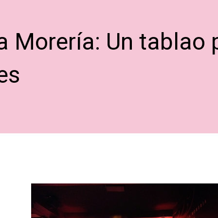
la Morería: Un tablao 
es